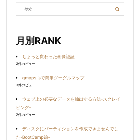
検
検
索
索
対
象:
月別RANK
ちょっと変わった画像認証
3件のビュー
gmaps.jsで簡単グーグルマップ
3件のビュー
ウェブ上の必要なデータを抽出する方法-スクレイ
ピング-
2件のビュー
ディスクにパーティションを作成できませんでし
た-BootCamp編-