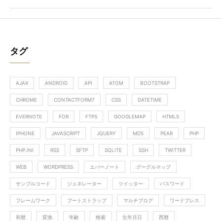
タグ
AJAX
ANDROID
API
ATOM
BOOTSTRAP
CHROME
CONTACTFORM7
CSS
DATETIME
EVERNOTE
FOR
FTPS
GOOGLEMAP
HTML5
IPHONE
JAVASCRIPT
JQUERY
MD5
PEAR
PHP
PHP.INI
RSS
SFTP
SQLITE
SSH
TWITTER
WEB
WORDPRESS
エバーノート
グーグルマップ
サンプルコード
ジェネレーター
ツイッター
パスワード
フレームワーク
ブートストラップ
マルチブログ
ワードプレス
和暦
変換
年齢
検索
生年月日
西暦