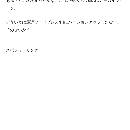
あれ？どこかかまったかな、これが表示されるのはアーカイブペ
buffering
ージ。
の
エ
そういえば最近ワードプレス4.1にバージョンアップしたなー、
ラ
そのせいか？
ー
対
処)
スポンサーリンク