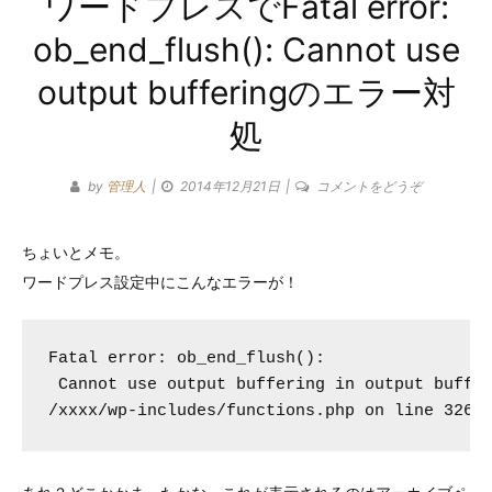
ワードプレスでFatal error:
テ
ob_end_flush(): Cannot use
ゴ
output bufferingのエラー対
リ
処
ー
(ワ
by
管理人
2014年12月21日
コメントをどうぞ
ー
ド
ちょいとメモ。
プ
ワードプレス設定中にこんなエラーが！
レ
ス
で
Fatal error: ob_end_flush():

Fatal
 Cannot use output buffering in output buffer
error:
ob_end_flus
Cannot
use
output