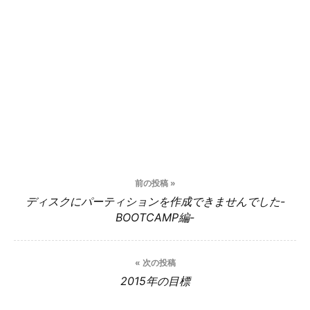
投
前の投稿 »
稿
ディスクにパーティションを作成できませんでした-
BOOTCAMP編-
ナ
ビ
« 次の投稿
ゲ
2015年の目標
ー