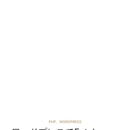
カ
PHP
、
WORDPRESS