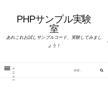
コ
ン
PHPサンプル実験
テ
ン
室
ツ
へ
あれこれお試しサンプルコード、実験してみまし
ス
ょう！
キ
ッ
プ
検
メ
検
ニ
索
索
ュ
対
ー
象: