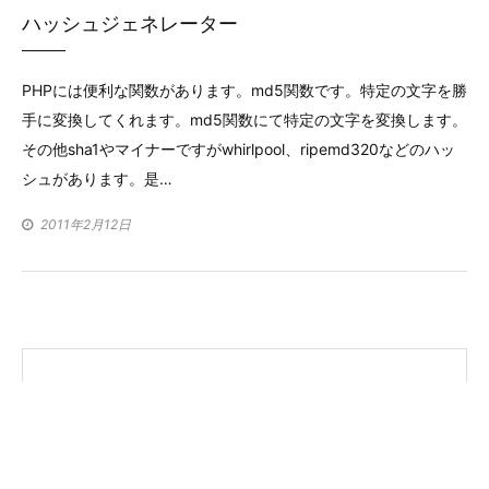
ハッシュジェネレーター
テ
ゴ
PHPには便利な関数があります。md5関数です。特定の文字を勝
リ
手に変換してくれます。md5関数にて特定の文字を変換します。
ー
その他sha1やマイナーですがwhirlpool、ripemd320などのハッ
シュがあります。是…
2011年2月12日