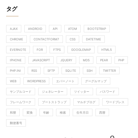
タグ
AJAX
ANDROID
API
ATOM
BOOTSTRAP
CHROME
CONTACTFORM7
CSS
DATETIME
EVERNOTE
FOR
FTPS
GOOGLEMAP
HTML5
IPHONE
JAVASCRIPT
JQUERY
MD5
PEAR
PHP
PHP.INI
RSS
SFTP
SQLITE
SSH
TWITTER
WEB
WORDPRESS
エバーノート
グーグルマップ
サンプルコード
ジェネレーター
ツイッター
パスワード
フレームワーク
ブートストラップ
マルチブログ
ワードプレス
和暦
変換
年齢
検索
生年月日
西暦
郵便番号