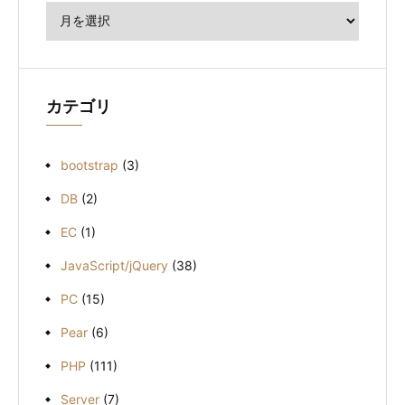
ー
カ
イ
ブ
カテゴリ
bootstrap
(3)
DB
(2)
EC
(1)
JavaScript/jQuery
(38)
PC
(15)
Pear
(6)
PHP
(111)
Server
(7)