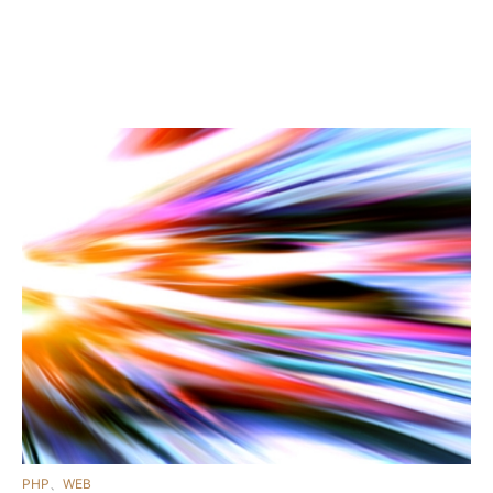
カ
PHP
、
WEB