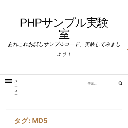
コ
ン
PHPサンプル実験
テ
ン
室
ツ
へ
あれこれお試しサンプルコード、実験してみまし
ス
ょう！
キ
ッ
プ
検
メ
検
ニ
索
索
ュ
対
ー
象:
タグ:
MD5