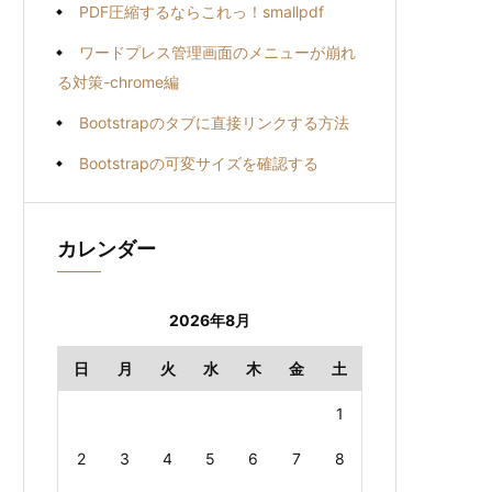
PDF圧縮するならこれっ！smallpdf
ワードプレス管理画面のメニューが崩れ
る対策-chrome編
Bootstrapのタブに直接リンクする方法
Bootstrapの可変サイズを確認する
カレンダー
2026年8月
日
月
火
水
木
金
土
1
2
3
4
5
6
7
8