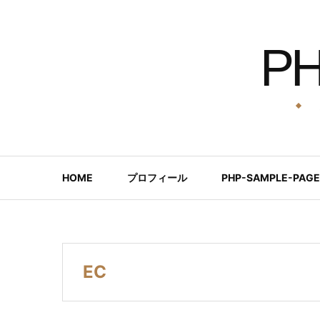
コ
ン
P
テ
ン
ツ
へ
ス
キ
ッ
HOME
プロフィール
PHP-SAMPLE-PAGE
プ
EC