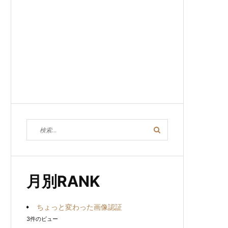
検
検
索
索
対
象:
月別RANK
ちょっと変わった画像認証
3件のビュー