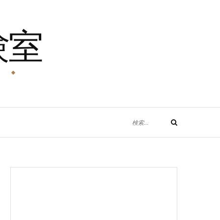
験室
！
検
検
索
索
対
象: