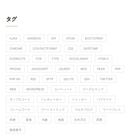
タグ
AJAX
ANDROID
API
ATOM
BOOTSTRAP
CHROME
CONTACTFORM7
CSS
DATETIME
EVERNOTE
FOR
FTPS
GOOGLEMAP
HTML5
IPHONE
JAVASCRIPT
JQUERY
MD5
PEAR
PHP
PHP.INI
RSS
SFTP
SQLITE
SSH
TWITTER
WEB
WORDPRESS
エバーノート
グーグルマップ
サンプルコード
ジェネレーター
ツイッター
パスワード
フレームワーク
ブートストラップ
マルチブログ
ワードプレス
和暦
変換
年齢
検索
生年月日
西暦
郵便番号