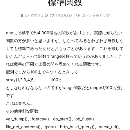
標準関数
テ
ゴ
(標
by
管理人
2011年5月2日
コメントをどうぞ
準
リ
関
phpには標準で約4,000個もの関数があります。実際に知らない
ー
数)
関数の方が多いと思いますが、しらべてみるとわざわざ自作しな
くても標準であったんだとおもうことがあります。これを探して
いたんだよ－って関数でrange関数っていうのがありました。こ
れは数字の下限と上限の間を埋めてくれる関数です。
配列で１から100までをつくるときって
array(1,2,3,4,5,・・・・100);
としなければならないのですがrange関数だとrange(1,100);だけ
です！
これは楽ちん。
その他便利な関数
var_dump()、fgetcsv()、ob_start()、ob_flush()、
file_get_contents()、glob()、http_build_query()、parse_url()、