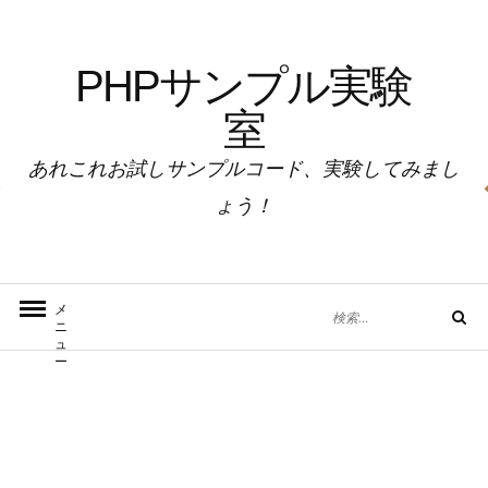
コ
ン
PHPサンプル実験
テ
ン
室
ツ
へ
あれこれお試しサンプルコード、実験してみまし
ス
ょう！
キ
ッ
プ
検
メ
検
ニ
索
索
ュ
対
ー
象: