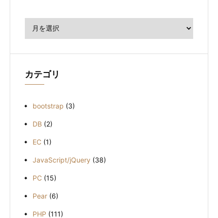
ア
ー
カ
イ
ブ
カテゴリ
bootstrap
(3)
DB
(2)
EC
(1)
JavaScript/jQuery
(38)
PC
(15)
Pear
(6)
PHP
(111)