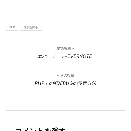
PHP
便利な関数
投
前の投稿 »
稿
エバーノート-EVERNOTE-
ナ
ビ
« 次の投稿
PHPでのXDEBUGの設定方法
ゲ
ー
シ
ョ
コメントを残す