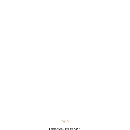
カ
PHP