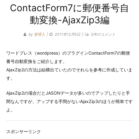
ContactForm7に郵便番号自
ゴ
動変換-AjaxZip3編
リ
ー
ワ
by
管理人
2011年12月5日
3件のコメント
ー
ド
ワードプレス（wordpress）のプラグインContactForm7の郵便
プ
番号自動変換をご紹介します。
レ
ス
AjaxZip2の方法は結構出ていたのでそれらを参考に作成していま
の
す。
ContactForm7
に
AjaxZip2の場合だとJASONデータが多いのでアップしたりと手
郵
間なんですが、アップする手間がないAjaxZip3のほうが簡単です
便
よ。
番
号
自
スポンサーリンク
動