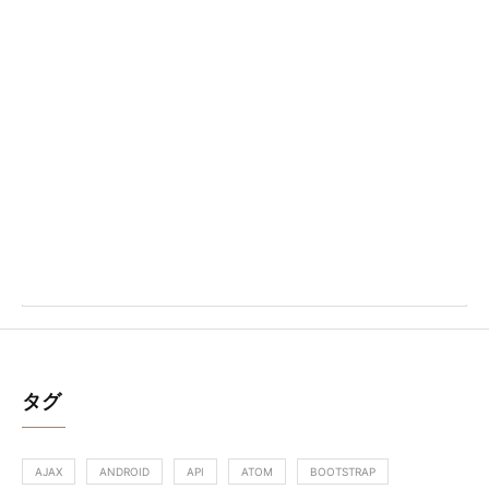
タグ
AJAX
ANDROID
API
ATOM
BOOTSTRAP