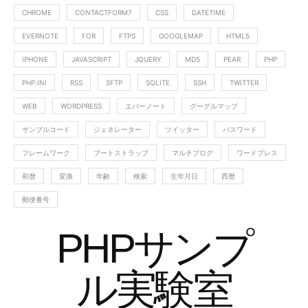
CHROME
CONTACTFORM7
CSS
DATETIME
EVERNOTE
FOR
FTPS
GOOGLEMAP
HTML5
IPHONE
JAVASCRIPT
JQUERY
MD5
PEAR
PHP
PHP.INI
RSS
SFTP
SQLITE
SSH
TWITTER
WEB
WORDPRESS
エバーノート
グーグルマップ
サンプルコード
ジェネレーター
ツイッター
パスワード
フレームワーク
ブートストラップ
マルチブログ
ワードプレス
和暦
変換
年齢
検索
生年月日
西暦
郵便番号
PHPサンプ
ル実験室