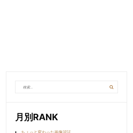
検
検
索
索
対
象:
月別RANK
ちょっと変わった画像認証