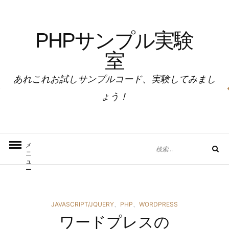
コ
ン
PHPサンプル実験
テ
ン
室
ツ
へ
あれこれお試しサンプルコード、実験してみまし
ス
ょう！
キ
ッ
プ
検
メ
検
ニ
索
索
ュ
対
ー
象:
カ
JAVASCRIPT/JQUERY
、
PHP
、
WORDPRESS
ワードプレスの
テ