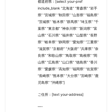
都道府県：[select your-pref
include_blank “北海道” “青森県” “岩手
県” “宮城県” “秋田県” “山形県” “福島県”
“茨城県” “栃木県” “群馬県” “埼玉県” “千
葉県” “東京都” “神奈川県” “新潟県” “富
山県” “石川県” “福井県” “山梨県” “長野
県” “岐阜県” “静岡県” “愛知県” “三重県”
“滋賀県” “京都府” “大阪府” “兵庫県” “奈
良県” “和歌山県” “鳥取県” “島根県” “岡
山県” “広島県” “山口県” “徳島県” “香川
県” “愛媛県” “高知県” “福岡県” “佐賀県”
“長崎県” “熊本県” “大分県” “宮崎県” “鹿
児島県” “沖縄県”]
ご住所：[text your-address]
—-