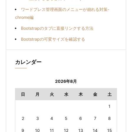
ワードプレス管理画面のメニューが崩れる対策-
chrome編
Bootstrapのタブに直接リンクする方法
Bootstrapの可変サイズを確認する
カレンダー
2026年8月
日
月
火
水
木
金
土
1
2
3
4
5
6
7
8
9
10
11
12
13
14
15