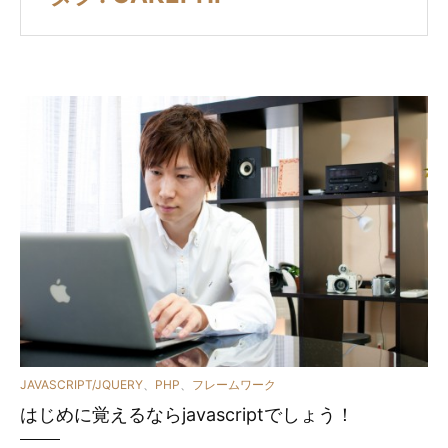
カ
JAVASCRIPT/JQUERY
、
PHP
、
フレームワーク
はじめに覚えるならjavascriptでしょう！
テ