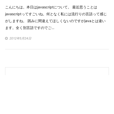
ゴ
こんにちは。本日はjavascriptについて。 最近思うことは
リ
javascriptってすごいね。何となく私には流行りの言語って感じ
ー
がしますね。 因みに間違えてほしくないのですがjavaとは違い
ます。全く別言語ですのでご…
2012年5月24日