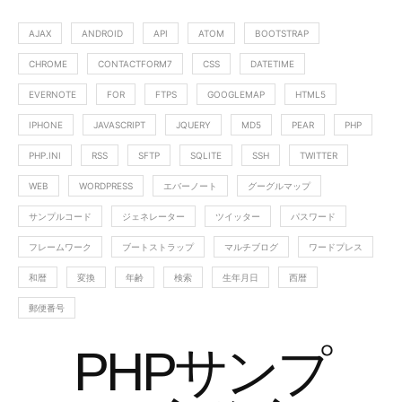
AJAX
ANDROID
API
ATOM
BOOTSTRAP
CHROME
CONTACTFORM7
CSS
DATETIME
EVERNOTE
FOR
FTPS
GOOGLEMAP
HTML5
IPHONE
JAVASCRIPT
JQUERY
MD5
PEAR
PHP
PHP.INI
RSS
SFTP
SQLITE
SSH
TWITTER
WEB
WORDPRESS
エバーノート
グーグルマップ
サンプルコード
ジェネレーター
ツイッター
パスワード
フレームワーク
ブートストラップ
マルチブログ
ワードプレス
和暦
変換
年齢
検索
生年月日
西暦
郵便番号
PHPサンプ