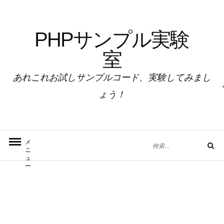
コ
ン
PHPサンプル実験
テ
ン
室
ツ
へ
あれこれお試しサンプルコード、実験してみまし
ス
ょう！
キ
ッ
プ
検
メ
検
ニ
索
索
ュ
対
ー
象: