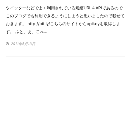
ゴ
ツイッターなどでよく利用されている短縮URLをAPIであるので
リ
このブログでも利用できるようにしようと思いましたので載せて
ー
おきます。 http://bit.ly/こちらのサイトからapikeyを取得しま
す。 ふと、あ、これ…
2011年5月13日