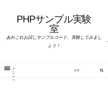
コ
ン
PHPサンプル実験
テ
ン
室
ツ
へ
あれこれお試しサンプルコード、実験してみまし
ス
ょう！
キ
ッ
プ
検
メ
検
ニ
索
索
ュ
対
ー
象: