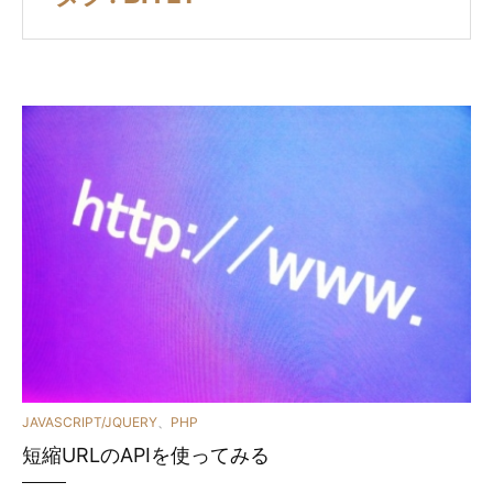
カ
JAVASCRIPT/JQUERY
、
PHP
短縮URLのAPIを使ってみる
テ