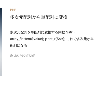
カ
PHP
多次元配列から単配列に変換
テ
ゴ
多次元配列を単配列に変換する関数 $str =
リ
array_flatten($value); print_r($str); これで多次元が単
ー
配列になる
2011年2月12日