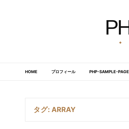
コ
ン
P
テ
ン
ツ
へ
ス
キ
ッ
HOME
プロフィール
PHP-SAMPLE-PAGE
プ
タグ:
ARRAY