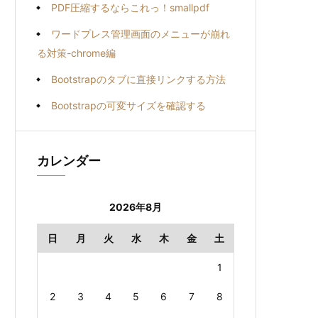
PDF圧縮するならこれっ！smallpdf
ワードプレス管理画面のメニューが崩れ
る対策-chrome編
Bootstrapのタブに直接リンクする方法
Bootstrapの可変サイズを確認する
カレンダー
2026年8月
日
月
火
水
木
金
土
1
2
3
4
5
6
7
8