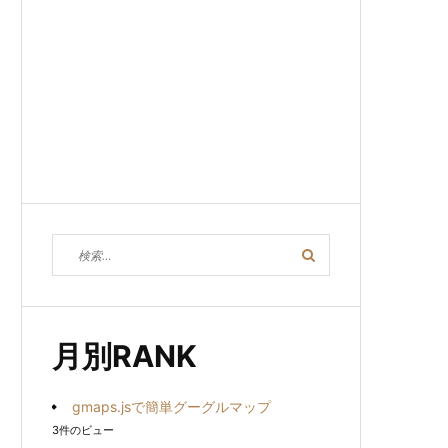
検
検
索
索
対
象:
月別RANK
gmaps.jsで簡単グーグルマップ
3件のビュー