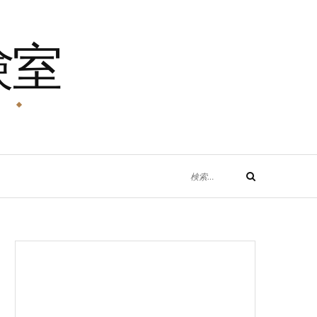
験室
！
検
検
索
索
対
象: