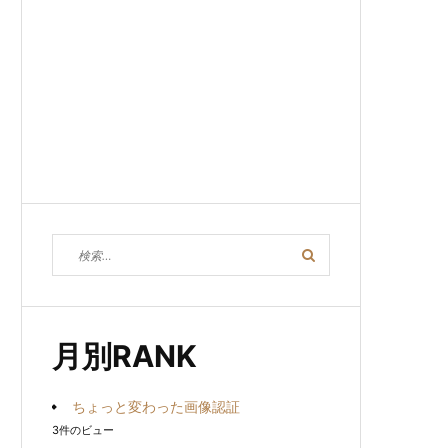
検
検
索
索
対
象:
月別RANK
ちょっと変わった画像認証
3件のビュー