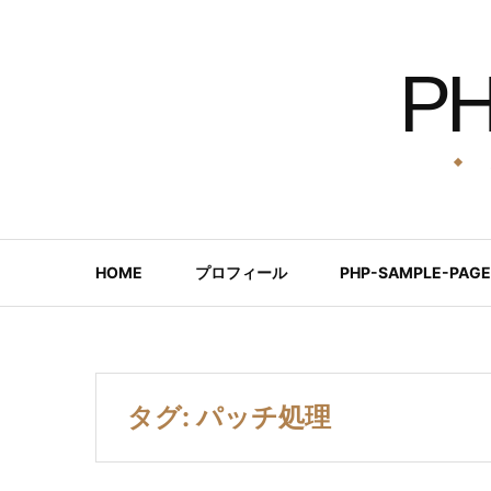
コ
ン
P
テ
ン
ツ
へ
ス
キ
ッ
HOME
プロフィール
PHP-SAMPLE-PAGE
プ
タグ:
パッチ処理