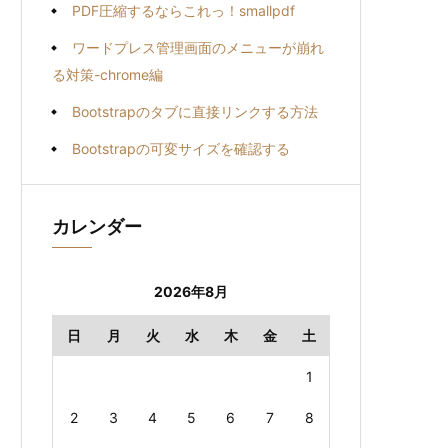
PDF圧縮するならこれっ！smallpdf
ワードプレス管理画面のメニューが崩れ
る対策-chrome編
Bootstrapのタブに直接リンクする方法
Bootstrapの可変サイズを確認する
カレンダー
2026年8月
日
月
火
水
木
金
土
1
2
3
4
5
6
7
8