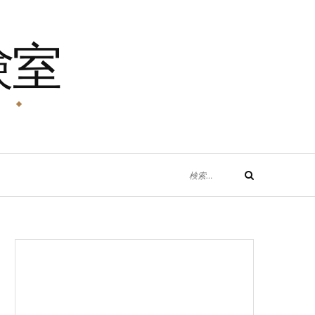
験室
！
検
検
索
索
対
象: