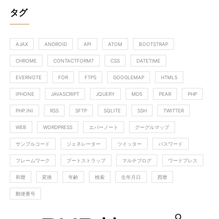
タグ
AJAX
ANDROID
API
ATOM
BOOTSTRAP
CHROME
CONTACTFORM7
CSS
DATETIME
EVERNOTE
FOR
FTPS
GOOGLEMAP
HTML5
IPHONE
JAVASCRIPT
JQUERY
MD5
PEAR
PHP
PHP.INI
RSS
SFTP
SQLITE
SSH
TWITTER
WEB
WORDPRESS
エバーノート
グーグルマップ
サンプルコード
ジェネレーター
ツイッター
パスワード
フレームワーク
ブートストラップ
マルチブログ
ワードプレス
和暦
変換
年齢
検索
生年月日
西暦
郵便番号