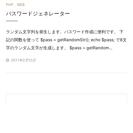
カ
PHP
、
WEB
パスワードジェネレーター
テ
ゴ
ランダム文字列を発生します。パスワード作成に便利です。 下
リ
記の関数を使って $pass = getRandomStr(); echo $pass; で8文
ー
字のランダム文字が生成します。 $pass = getRandom…
2011年2月12日