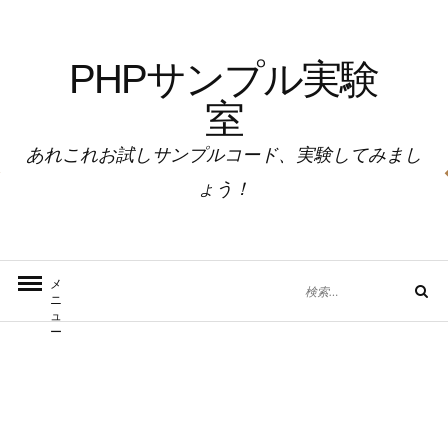
コ
ン
PHPサンプル実験
テ
ン
室
ツ
へ
あれこれお試しサンプルコード、実験してみまし
ス
ょう！
キ
ッ
プ
検
メ
検
ニ
索
索
ュ
対
ー
象: