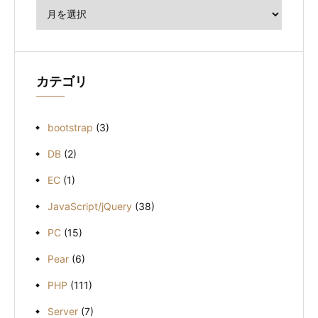
ー
カ
イ
ブ
カテゴリ
bootstrap
(3)
DB
(2)
EC
(1)
JavaScript/jQuery
(38)
PC
(15)
Pear
(6)
PHP
(111)
Server
(7)