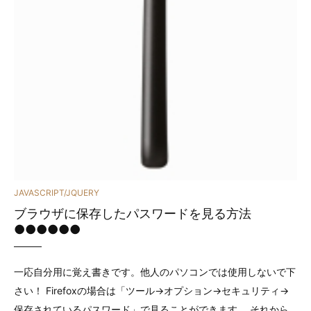
カ
JAVASCRIPT/JQUERY
ブラウザに保存したパスワードを見る方法
テ
●●●●●●
ゴ
リ
一応自分用に覚え書きです。他人のパソコンでは使用しないで下
さい！ Firefoxの場合は「ツール→オプション→セキュリティ→
ー
保存されているパスワード」で見ることができます。 それから