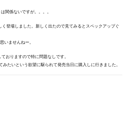
リ
iPhone5c
とは関係ないですが。。。。
ー
が
発
が新しく登場しました。新しく出たので見てみるとスペックアップぐ
表
さ
れ
は思いませんねー。
ま
し
足しておりますので特に問題なしです。
た！！)
使ってみたいという欲望に駆られて発売当日に購入しに行きました。