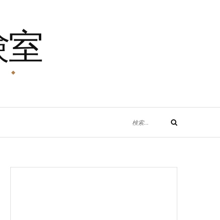
験室
！
検
検
索
索
対
象: