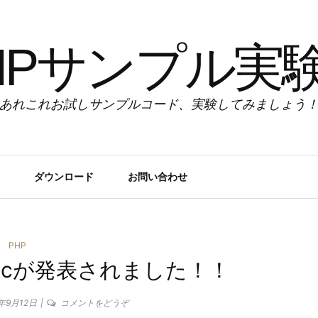
HPサンプル実
あれこれお試しサンプルコード、実験してみましょう
ダウンロード
お問い合わせ
カ
PHP
one5cが発表されました！！
テ
ゴ
(iPhone5s
3年9月12日
コメントをどうぞ
と