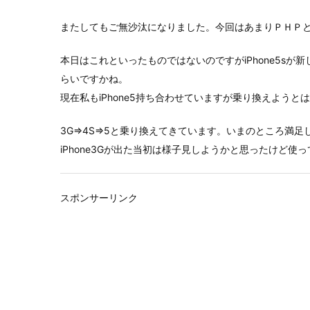
またしてもご無沙汰になりました。今回はあまりＰＨＰ
本日はこれといったものではないのですがiPhone5s
らいですかね。
現在私もiPhone5持ち合わせていますが乗り換えようと
3G⇒4S⇒5と乗り換えてきています。いまのところ満
iPhone3Gが出た当初は様子見しようかと思ったけど
スポンサーリンク