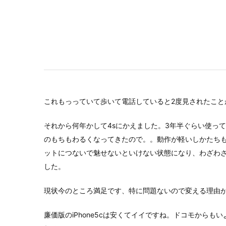
これもっっていて歩いて電話していると2度見されたこ
それから何年かして4sにかえました。3年半ぐらい使っ
のもちもわるくなってきたので。。動作が軽いしかたち
ットにつないで魅せないといけない状態になり、わざわざ
した。
現状今のところ満足です、特に問題ないので変える理由
廉価版のiPhone5cは安くてイイですね。ドコモから