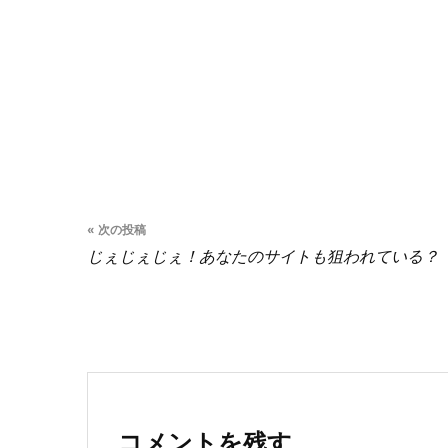
投
« 次の投稿
稿
じぇじぇじぇ！あなたのサイトも狙われている？
ナ
ビ
ゲ
ー
コメントを残す
シ