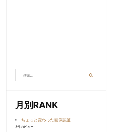
検
検
索
索
対
象:
月別RANK
ちょっと変わった画像認証
3件のビュー