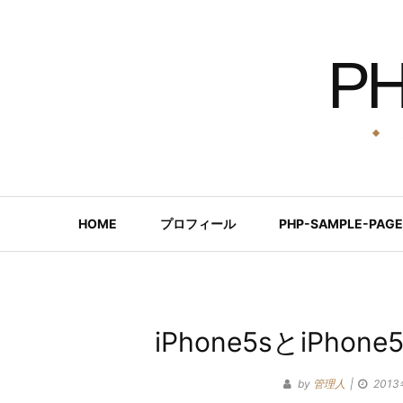
コ
ン
P
テ
ン
ツ
へ
ス
キ
ッ
HOME
プロフィール
PHP-SAMPLE-PAGE
プ
iPhone5sとiPh
by
管理人
201