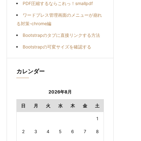
PDF圧縮するならこれっ！smallpdf
ワードプレス管理画面のメニューが崩れ
る対策-chrome編
Bootstrapのタブに直接リンクする方法
Bootstrapの可変サイズを確認する
カレンダー
2026年8月
日
月
火
水
木
金
土
1
2
3
4
5
6
7
8