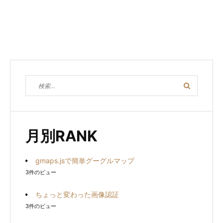
検
検
索
索
対
象:
月別RANK
gmaps.jsで簡単グーグルマップ
3件のビュー
ちょっと変わった画像認証
3件のビュー