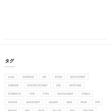
タグ
AJAX
ANDROID
API
ATOM
BOOTSTRAP
CHROME
CONTACTFORM7
CSS
DATETIME
EVERNOTE
FOR
FTPS
GOOGLEMAP
HTML5
IPHONE
JAVASCRIPT
JQUERY
MD5
PEAR
PHP
PHP.INI
RSS
SFTP
SQLITE
SSH
TWITTER