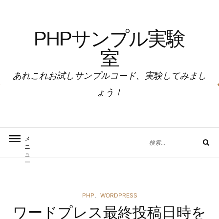
コ
ン
PHPサンプル実験
テ
ン
室
ツ
へ
あれこれお試しサンプルコード、実験してみまし
ス
ょう！
キ
ッ
プ
検
メ
検
ニ
索
索
ュ
対
ー
象:
カ
PHP
、
WORDPRESS
ワードプレス最終投稿日時を
テ