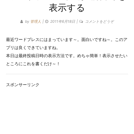
表示する
ゴ
リ
(ワ
by
管理人
2011年6月18日
コメントをどうぞ
ー
ー
ド
最近ワードプレスにはまっています～。面白いですね～。このア
プ
プリは良くできていますね。
レ
ス
本日は最終投稿日時の表示方法です。めちゃ簡単！表示させたい
最
ところにこれを書くだけ～！
終
投
稿
スポンサーリンク
日
時
を
表
示
す
る)