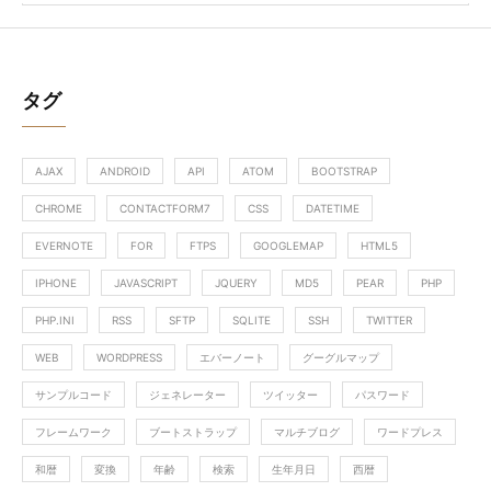
タグ
AJAX
ANDROID
API
ATOM
BOOTSTRAP
CHROME
CONTACTFORM7
CSS
DATETIME
EVERNOTE
FOR
FTPS
GOOGLEMAP
HTML5
IPHONE
JAVASCRIPT
JQUERY
MD5
PEAR
PHP
PHP.INI
RSS
SFTP
SQLITE
SSH
TWITTER
WEB
WORDPRESS
エバーノート
グーグルマップ
サンプルコード
ジェネレーター
ツイッター
パスワード
フレームワーク
ブートストラップ
マルチブログ
ワードプレス
和暦
変換
年齢
検索
生年月日
西暦