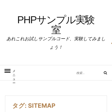
コ
ン
PHPサンプル実験
テ
ン
室
ツ
へ
あれこれお試しサンプルコード、実験してみまし
ス
ょう！
キ
ッ
プ
検
メ
検
ニ
索
索
ュ
対
ー
象:
タグ:
SITEMAP