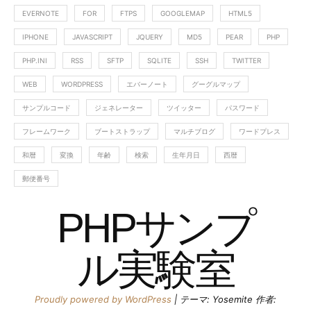
EVERNOTE
FOR
FTPS
GOOGLEMAP
HTML5
IPHONE
JAVASCRIPT
JQUERY
MD5
PEAR
PHP
PHP.INI
RSS
SFTP
SQLITE
SSH
TWITTER
WEB
WORDPRESS
エバーノート
グーグルマップ
サンプルコード
ジェネレーター
ツイッター
パスワード
フレームワーク
ブートストラップ
マルチブログ
ワードプレス
和暦
変換
年齢
検索
生年月日
西暦
郵便番号
PHPサンプ
ル実験室
Proudly powered by WordPress
|
テーマ: Yosemite 作者: