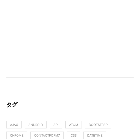
タグ
AJAX
ANDROID
API
ATOM
BOOTSTRAP
CHROME
CONTACTFORM7
CSS
DATETIME