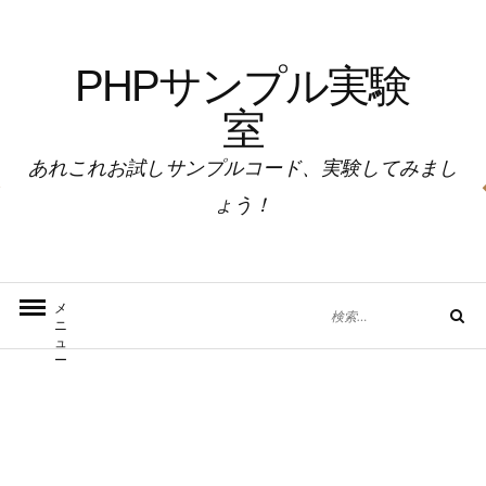
コ
ン
PHPサンプル実験
テ
ン
室
ツ
へ
あれこれお試しサンプルコード、実験してみまし
ス
ょう！
キ
ッ
プ
検
メ
検
ニ
索
索
ュ
対
ー
象: