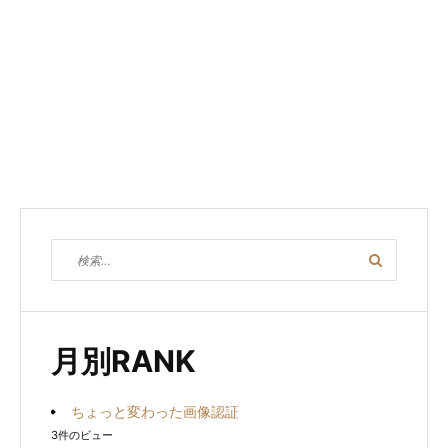
検
検
索
索
対
象:
月別RANK
ちょっと変わった画像認証
3件のビュー