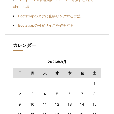
chrome編
Bootstrapのタブに直接リンクする方法
Bootstrapの可変サイズを確認する
カレンダー
2026年8月
日
月
火
水
木
金
土
1
2
3
4
5
6
7
8
9
10
11
12
13
14
15