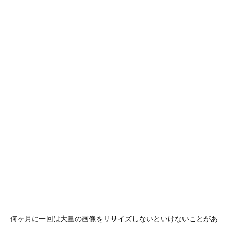
ッ
チ
処
理)
何ヶ月に一回は大量の画像をリサイズしないといけないことがあ