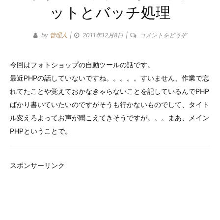
ットとバッチ処理
ゴ
リ
(フ
by
管理人
2011年12月8日
コメントをどうぞ
ォ
ー
ト
今回はフォトショップの自動ツールの話です。
シ
最近PHPの話していないですね。。。。。すいません、作業で忘
ョ
ッ
れてたことや覚えておかなきゃらないことを記しているんでPHP
プ
ばかり書いていたいのですがそうも行かないものでして、タイト
の
ル変えろよってお声が聞こえてきそうですが。。。まあ、メイン
ド
PHPということで。
ロ
ッ
プ
スポンサーリンク
レ
ッ
ト
と
バ