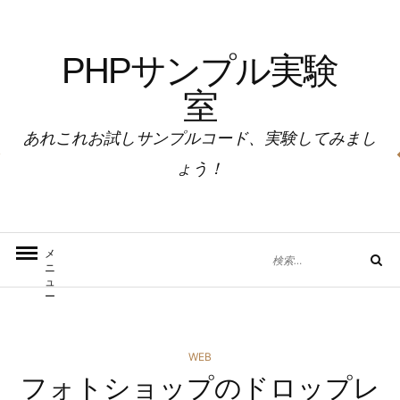
コ
ン
PHPサンプル実験
テ
ン
室
ツ
へ
あれこれお試しサンプルコード、実験してみまし
ス
ょう！
キ
ッ
プ
検
メ
検
ニ
索
索
ュ
対
ー
象:
カ
WEB
フォトショップのドロップレ
テ