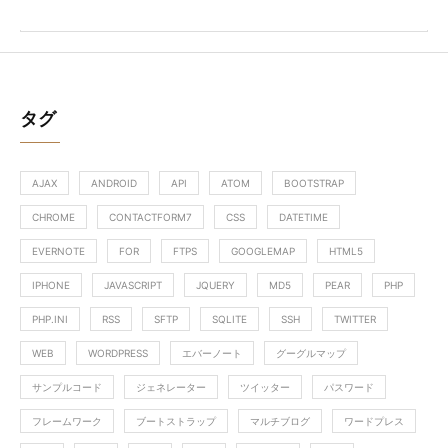
タグ
AJAX
ANDROID
API
ATOM
BOOTSTRAP
CHROME
CONTACTFORM7
CSS
DATETIME
EVERNOTE
FOR
FTPS
GOOGLEMAP
HTML5
IPHONE
JAVASCRIPT
JQUERY
MD5
PEAR
PHP
PHP.INI
RSS
SFTP
SQLITE
SSH
TWITTER
WEB
WORDPRESS
エバーノート
グーグルマップ
サンプルコード
ジェネレーター
ツイッター
パスワード
フレームワーク
ブートストラップ
マルチブログ
ワードプレス